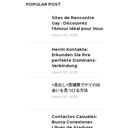
POPULAR POST
Sites de Rencontre
Gay : Découvrez
l’Amour Idéal pour Vous
March 30, 2025
Herrin Kontakte:
Erkunden Sie Ihre
perfekte Dominanz-
Verbindung
March 30, 2025
<見出し>宮城県でゲイの出
会いを見つける方法
March 30, 2025
Contactos Casuales:
Busca Conexiones
Libres de Ataduras