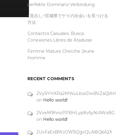
perfekte Dominanz-Verbindung
<見出し>宮城県でゲイの出会いを見つける
方法
Contactos Casuales: Busca
Conexiones Libres de Ataduras
Femme Mature Cherche Jeune
Homme
RECENT COMMENTS
2VyRYHXRa2MWuLbsxDwBVZaQlAH
on
Hello world!
2VveM9hnoPPBHLyp8v5yNIAWxBG
on
Hello world!
2UvFaExBWz0W5t2gvQLAi8QkA2X