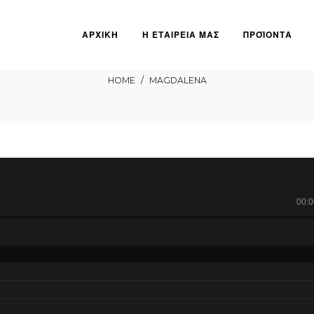
ΑΡΧΙΚΗ
Η ΕΤΑΙΡΕΙΑ ΜΑΣ
ΠΡΟΪΟΝΤΑ
Magdalena
HOME
/
MAGDALENA
00:0