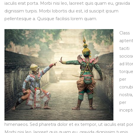
iaculis erat porta. Morbi nisi leo, laoreet quis quam eu, gravida
dignissim turpis. Morbi lobortis dui est, id suscipit ipsum
pellentesque a. Quisque facilisis lorem quam.
Class
apten
taciti
socios
ad lito
torqu
per
conub
nostra,
per
incept
himenaeos. Sed pharetra dolor et ex tempor, ut iaculis erat por
Morbi nisi leo, laoreet quis quam eu, gravida dignissim turpis.