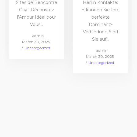
Sites de Rencontre
Herrin Kontakte:
Gay : Découvrez
Erkunden Sie Ihre
l’Amour Idéal pour
perfekte
Vous…
Dominanz-
Verbindung Sind
by
admin
Sie auf…
Posted
March 30, 2025
on
Posted
Uncategorized
by
admin
in
Posted
March 30, 2025
on
Posted
Uncategorized
in