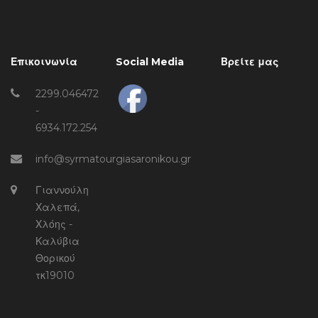
Επικοινωνία
Social Media
Βρείτε μας
2299.046472
-
6934.172.254
info@syrmatourgiasaronikou.gr
Γιαννούλη
Χαλεπά,
Χλόης -
Καλύβια
Θορικού
τκ19010