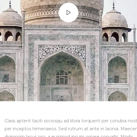
Class aptent taciti sociosqu ad litora torquent per conubia nost
per inceptos himenaeos. Sed rutrum at ante in lacinia. Maece
dignissim lacus orci, a euismod ipsum ornare convallis. Morbi