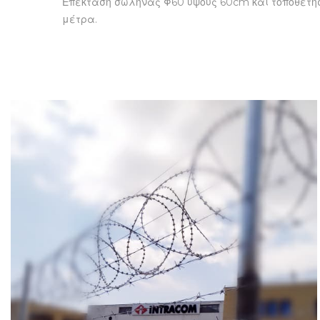
Επέκταση σωλήνας Φ60 ύψους 60cm και τοποθέτησ
μέτρα.