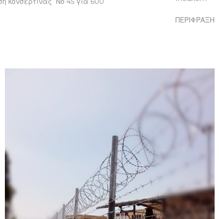
η κονσερτίνας Νο 45 για 600
ΠΕΡΙΦΡΑΞΗ