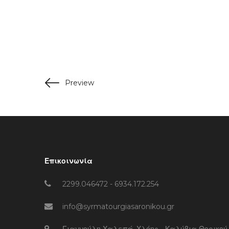
Preview
Επικοινωνία
2299.046472 - 6934.172.254
info@syrmatourgiasaronikou.gr
Γιαννούλη Χαλεπά, Χλόης - Καλύβια Θορικού