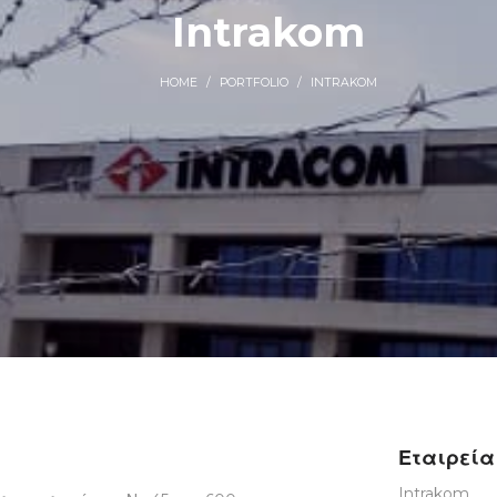
Intrakom
HOME
/
PORTFOLIO
/
INTRAKOM
Εταιρεία
Intrakom